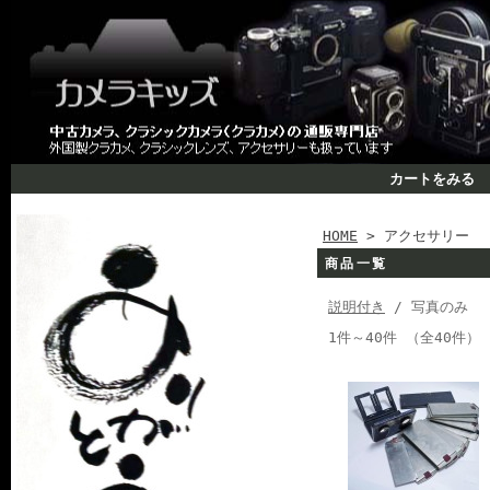
カートをみる
HOME
> アクセサリー
商品一覧
説明付き
/ 写真のみ
1件～40件 （全40件）