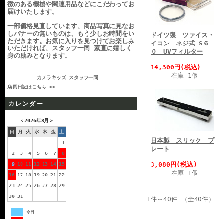
徴のある機械や関連用品などにこだわってお
届けいたします。
一部価格見直しています、商品写真に見なお
しバナーの無いものは、もう少しお時間をい
ドイツ製 ツァイス・
ただきます。お気に入りを見つけてお楽しみ
イコン ネジ式 S６
いただければ、スタッフ一同 素直に嬉しく
０ UVフィルター
身の励みとなります。
14,300円(税込)
在庫 1個
カメラキッズ スタッフ一同
店長日記はこちら >>
カレンダー
＜
2026年8月
＞
日
月
火
水
木
金
土
日本製 スリック プ
1
レート
2
3
4
5
6
7
8
3,080円(税込)
9
10
11
12
13
14
15
在庫 1個
16
17
18
19
20
21
22
23
24
25
26
27
28
29
30
31
1件～40件 （全40件）
今日