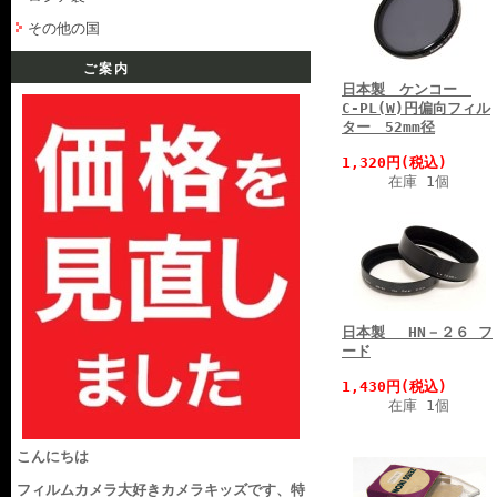
その他の国
ご案内
日本製 ケンコー
C-PL(W)円偏向フィル
ター 52mm径
1,320円(税込)
在庫 1個
日本製 HN－２６ フ
ード
1,430円(税込)
在庫 1個
こんにちは
フィルムカメラ大好きカメラキッズです、特