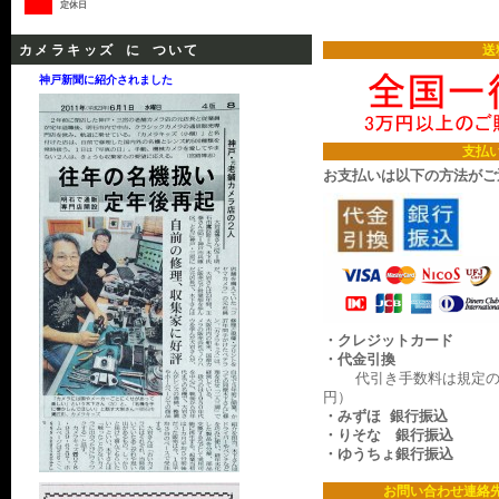
定休日
カメラキッズ に ついて
送
神戸新聞に紹介されました
支払
お支払いは以下の方法がご
・クレジットカード
・代金引換
代引き手数料は規定の料
円）
・みずほ 銀行振込
・りそな 銀行振込
・ゆうちょ銀行振込
お問い合わせ連絡