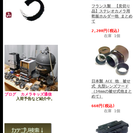
フランス製 【見切り
品】ステレオカメラ用
乾板ホルダー他 まとめ
て
2,200円(税込)
在庫 1個
日本製 ACE 他 被せ
式 丸型レンズフード
（34mmの被せ式他まと
ブログ カメラキッズ通信
めて）
入荷予告など紹介中。
660円(税込)
在庫 1個