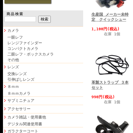
商品検索
生産国 メーカー未特
定 クイックシュー
1,100円(税込)
カメラ
在庫 1個
一眼レフ
レンジファインダー
コンパクトカメラ
二眼レフ・ボックスカメラ
その他
レンズ
交換レンズ
引伸ばしレンズ
革製ストラップ ３本
８ｍｍ
セット
８ｍｍカメラ
990円(税込)
サブミニチュア
在庫 1個
アクセサリー
カメラ雑誌・使用書他
デジタル関連使用書
ガラクターコート