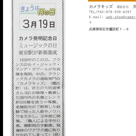
カメラキッズ
大
通販担当
TEL/FAX:078-939-6297
E-mail:
web-shop@camer
８
兵庫県明石市鷹匠町７－６