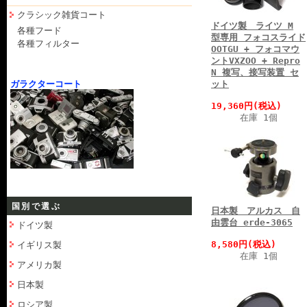
クラシック雑貨コート
ドイツ製 ライツ M
各種フード
型専用 フォコスライド
各種フィルター
OOTGU + フォコマウ
ントVXZOO + Repro
N 複写、接写装置 セ
ガラクターコート
ット
19,360円(税込)
在庫 1個
国別で選ぶ
日本製 アルカス 自
由雲台 erde-3065
ドイツ製
8,580円(税込)
イギリス製
在庫 1個
アメリカ製
日本製
ロシア製