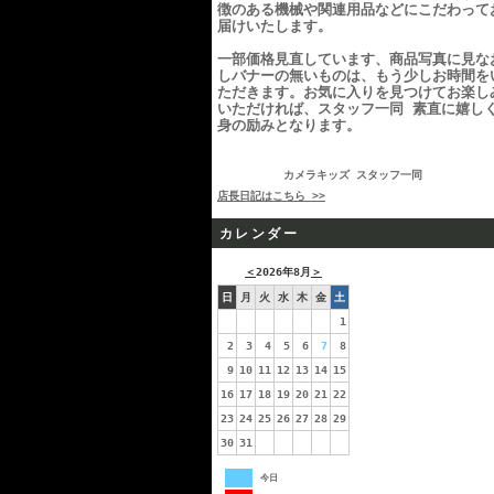
徴のある機械や関連用品などにこだわって
届けいたします。
一部価格見直しています、商品写真に見な
しバナーの無いものは、もう少しお時間を
ただきます。お気に入りを見つけてお楽し
いただければ、スタッフ一同 素直に嬉し
身の励みとなります。
カメラキッズ スタッフ一同
店長日記はこちら >>
カレンダー
＜
2026年8月
＞
日
月
火
水
木
金
土
1
2
3
4
5
6
7
8
9
10
11
12
13
14
15
16
17
18
19
20
21
22
23
24
25
26
27
28
29
30
31
今日