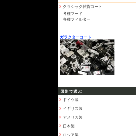
クラシック雑貨コート
各種フード
各種フィルター
ガラクターコート
国別で選ぶ
ドイツ製
イギリス製
アメリカ製
日本製
ロシア製