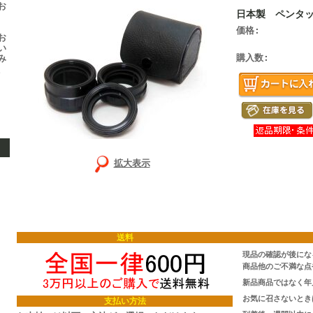
お
日本製 ペンタ
価格:
お
い
購入数:
み
く
拡大表示
送料
現品の確認が後にな
商品他のご不満な点
新品商品ではなく年
お気に召さないとき
支払い方法