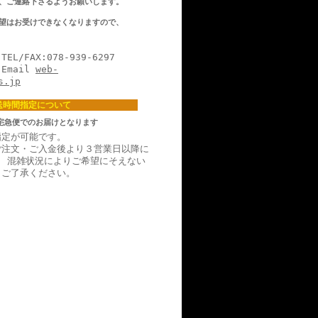
、ご連絡下さるようお願いします。
望はお受けできなくなりますので、
078-939-6297
il
web-
s.jp
送時間指定について
宅急便でのお届けとなります
指定が可能です。
ご注文・ご入金後より３営業日以降に
。 混雑状況によりご希望にそえない
。ご了承ください。