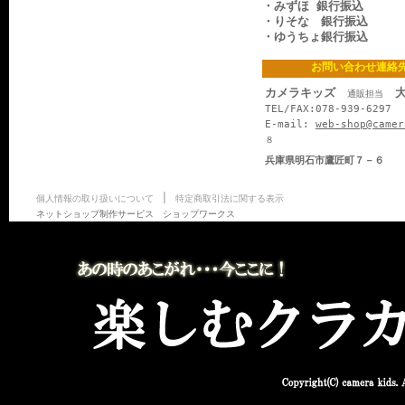
・みずほ 銀行振込
・りそな 銀行振込
・ゆうちょ銀行振込
お問い合わせ連絡
カメラキッズ
大
通販担当
TEL/FAX:078-939-6297
E-mail:
web-shop@camer
８
兵庫県明石市鷹匠町７－６
|
個人情報の取り扱いについて
特定商取引法に関する表示
ネットショップ制作サービス ショップワークス