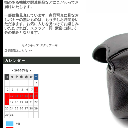
徴のある機械や関連用品などにこだわってお
届けいたします。
一部価格見直しています、商品写真に見なお
しバナーの無いものは、もう少しお時間をい
ただきます。お気に入りを見つけてお楽しみ
いただければ、スタッフ一同 素直に嬉しく
身の励みとなります。
カメラキッズ スタッフ一同
店長日記はこちら >>
カレンダー
＜
2026年8月
＞
日
月
火
水
木
金
土
1
2
3
4
5
6
7
8
9
10
11
12
13
14
15
16
17
18
19
20
21
22
23
24
25
26
27
28
29
30
31
今日