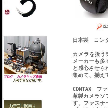
拡
日本製 コン
カメラを扱う
メーカーも多
と感心させら
集めて、揃え
ブログ カメラキッズ通信
入荷予告など紹介中。
CONTAX 
革製カメラソ
す、ファスナ