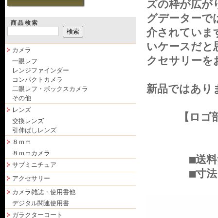
ズの枠が広が
グデーターでは
商品検索
介されていま
いケースだと思
カメラ
クセサリーを
一眼レフ
レンジファインダー
コンパクトカメラ
新品ではあり
二眼レフ・ボックスカメラ
その他
レンズ
【ロゴ部から
交換レンズ
引伸ばしレンズ
８ｍｍ
８ｍｍカメラ
■送料無料
サブミニチュア
■寸法、対
アクセサリー
カメラ雑誌・使用書他
デジタル関連使用書
ガラクターコート