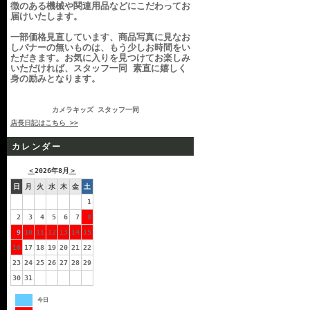
徴のある機械や関連用品などにこだわってお
届けいたします。
一部価格見直しています、商品写真に見なお
しバナーの無いものは、もう少しお時間をい
ただきます。お気に入りを見つけてお楽しみ
いただければ、スタッフ一同 素直に嬉しく
身の励みとなります。
カメラキッズ スタッフ一同
店長日記はこちら >>
カレンダー
＜
2026年8月
＞
日
月
火
水
木
金
土
1
2
3
4
5
6
7
8
9
10
11
12
13
14
15
16
17
18
19
20
21
22
23
24
25
26
27
28
29
30
31
今日