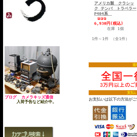
アメリカ製 クラシッ
ク テンバ トラベラー
P404系
6,930円(税込)
在庫 1個
1件～1件 （全1件）
送
支払
ブログ カメラキッズ通信
お支払いは以下の方法がご
入荷予告など紹介中。