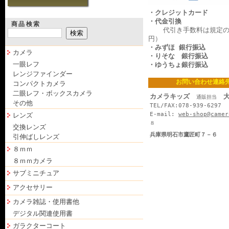
・クレジットカード
・代金引換
商品検索
代引き手数料は規定の料
円）
・みずほ 銀行振込
カメラ
・りそな 銀行振込
一眼レフ
・ゆうちょ銀行振込
レンジファインダー
お問い合わせ連絡
コンパクトカメラ
二眼レフ・ボックスカメラ
カメラキッズ
大
通販担当
その他
TEL/FAX:078-939-6297
E-mail:
web-shop@camer
レンズ
８
交換レンズ
兵庫県明石市鷹匠町７－６
引伸ばしレンズ
８ｍｍ
８ｍｍカメラ
サブミニチュア
アクセサリー
カメラ雑誌・使用書他
デジタル関連使用書
ガラクターコート