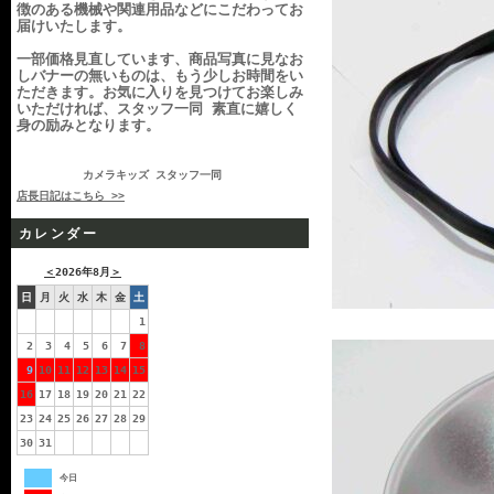
徴のある機械や関連用品などにこだわってお
届けいたします。
一部価格見直しています、商品写真に見なお
しバナーの無いものは、もう少しお時間をい
ただきます。お気に入りを見つけてお楽しみ
いただければ、スタッフ一同 素直に嬉しく
身の励みとなります。
カメラキッズ スタッフ一同
店長日記はこちら >>
カレンダー
＜
2026年8月
＞
日
月
火
水
木
金
土
1
2
3
4
5
6
7
8
9
10
11
12
13
14
15
16
17
18
19
20
21
22
23
24
25
26
27
28
29
30
31
今日