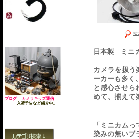
拡
日本製 ミニ
カメラを扱う
ーカーも多く
と感心させら
めて、揃えて
ブログ カメラキッズ通信
入荷予告など紹介中。
「ミニカムっ
染みの無いブ