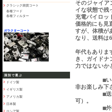
そのジャイア
クラシック雑貨コート
イな状態で残
各種フード
充電パイロッ
各種フィルター
価格的にも見直
すが、体積が
ガラクターコート
なり、送料は
年代もありま
き、ガイドナ
力ではないか
国別で選ぶ
■いい時代
ドイツ製
非お楽しみ下
イギリス製
■送料 全国
アメリカ製
可）。
日本製
■外観、ス
ロシア製