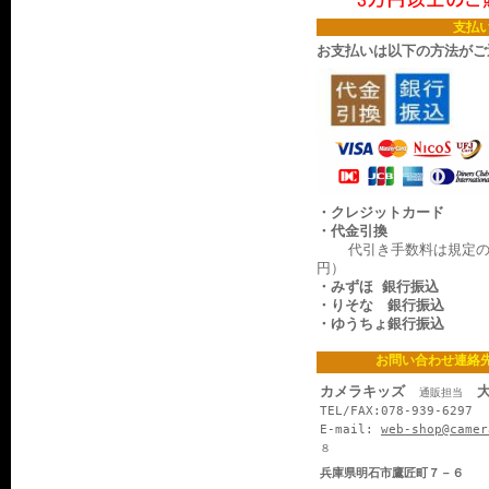
支払
お支払いは以下の方法がご
・クレジットカード
・代金引換
代引き手数料は規定の料
円）
・みずほ 銀行振込
・りそな 銀行振込
・ゆうちょ銀行振込
お問い合わせ連絡
カメラキッズ
大
通販担当
TEL/FAX:078-939-6297
E-mail:
web-shop@camer
８
兵庫県明石市鷹匠町７－６