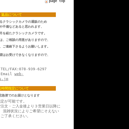
page top
返品について
るクラシックカメラの通販のため
や不備などあると思われます、
月を経たクラシックカメラです。
は、ご相談の用意がありますので、
、ご連絡下さるようお願いします。
望はお受けできなくなりますので、
078-939-6297
il
web-
s.jp
送時間指定について
宅急便でのお届けとなります
指定が可能です。
ご注文・ご入金後より３営業日以降に
。 混雑状況によりご希望にそえない
。ご了承ください。