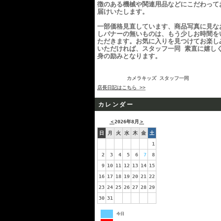
徴のある機械や関連用品などにこだわって
届けいたします。
一部価格見直しています、商品写真に見な
しバナーの無いものは、もう少しお時間を
ただきます。お気に入りを見つけてお楽し
いただければ、スタッフ一同 素直に嬉し
身の励みとなります。
カメラキッズ スタッフ一同
店長日記はこちら >>
カレンダー
＜
2026年8月
＞
日
月
火
水
木
金
土
1
2
3
4
5
6
7
8
9
10
11
12
13
14
15
16
17
18
19
20
21
22
23
24
25
26
27
28
29
30
31
今日