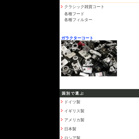
クラシック雑貨コート
各種フード
各種フィルター
ガラクターコート
国別で選ぶ
ドイツ製
イギリス製
アメリカ製
日本製
ロシア製