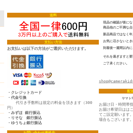
送料
現品の確認が後にな
商品他のご不満な点
新品商品ではなく年
お気に召さないとき
支払い方法
到着後一週間以内に
お支払いは以下の方法がご選択いただけます。
それを過ぎますと要
ご了承ください。
TEL/FAX:
Ema
shop@camerakid
配
・クレジットカード
・代金引換
ヤマト
代引き手数料は規定の料金を頂きます（300
お届け日・時間帯
円）
お届け希望日はは
・みずほ 銀行振込
てご設定願います
・りそな 銀行振込
場合もございます
・ゆうちょ銀行振込
お問い合わせ連絡先