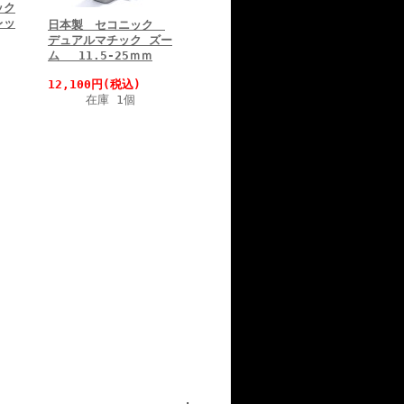
ック
レッ
日本製 セコニック
デュアルマチック ズー
ム 11.5-25ｍｍ
12,100円(税込)
在庫 1個