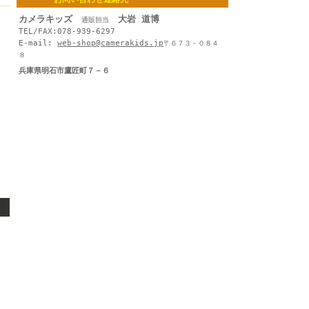
カメラキッズ
大岩 道博
通販担当
TEL/FAX:078-939-6297
E-mail:
web-shop@camerakids.jp
〒６７３－０８４
８
兵庫県明石市鷹匠町７－６