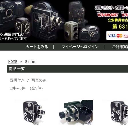
カートをみる
｜
マイページへログイン
｜
ご利用案
HOME
> ８ｍｍ
商品一覧
説明付き
/ 写真のみ
1件～5件 （全5件）