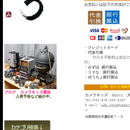
お支払いは以下の方法がご
・クレジットカード
・代金引換
代引き手数料は規定の料
円）
・みずほ 銀行振込
・りそな 銀行振込
・ゆうちょ銀行振込
お問い合わせ連絡
ブログ カメラキッズ通信
カメラキッズ
大
通販担当
入荷予告など紹介中。
TEL/FAX:078-939-6297
E-mail:
web-shop@camer
８
兵庫県明石市鷹匠町７－６