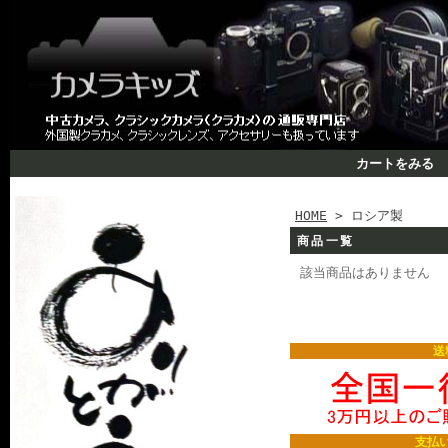
カートをみる
HOME
> ロシア製
商品一覧
該当商品はありません
送
支払