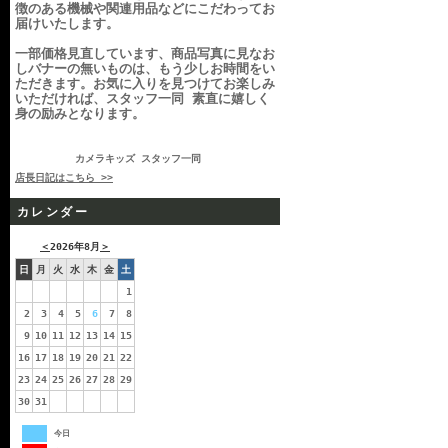
徴のある機械や関連用品などにこだわってお
届けいたします。
一部価格見直しています、商品写真に見なお
しバナーの無いものは、もう少しお時間をい
ただきます。お気に入りを見つけてお楽しみ
いただければ、スタッフ一同 素直に嬉しく
身の励みとなります。
カメラキッズ スタッフ一同
店長日記はこちら >>
カレンダー
＜
2026年8月
＞
日
月
火
水
木
金
土
1
2
3
4
5
6
7
8
9
10
11
12
13
14
15
16
17
18
19
20
21
22
23
24
25
26
27
28
29
30
31
今日