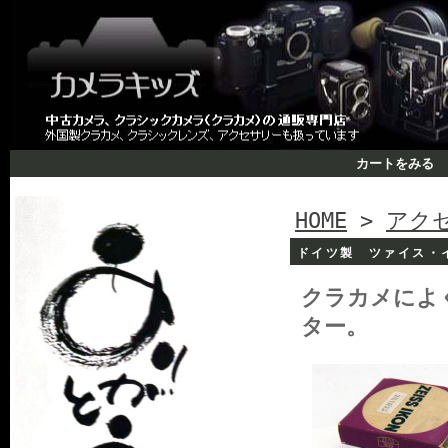
カートをみる
HOME
>
アク
ドイツ製 ツァイス・
クラカメによ
ター。