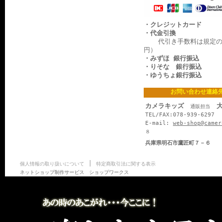
・クレジットカード
・代金引換
代引き手数料は規定の料
円）
・みずほ 銀行振込
・りそな 銀行振込
・ゆうちょ銀行振込
お問い合わせ連絡
カメラキッズ
大
通販担当
TEL/FAX:078-939-6297
E-mail:
web-shop@camer
８
兵庫県明石市鷹匠町７－６
|
個人情報の取り扱いについて
特定商取引法に関する表示
ネットショップ制作サービス ショップワークス