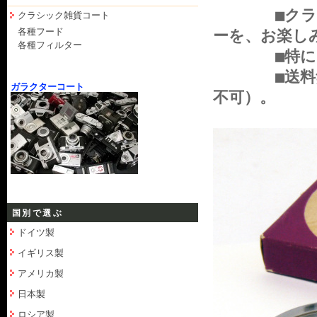
■クラカメ
クラシック雑貨コート
各種フード
ーを、お楽し
各種フィルター
■特に目立
■送料無料：
ガラクターコート
不可）。
国別で選ぶ
ドイツ製
イギリス製
アメリカ製
日本製
ロシア製