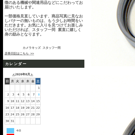
徴のある機械や関連用品などにこだわってお
届けいたします。
一部価格見直しています、商品写真に見なお
しバナーの無いものは、もう少しお時間をい
ただきます。お気に入りを見つけてお楽しみ
いただければ、スタッフ一同 素直に嬉しく
身の励みとなります。
カメラキッズ スタッフ一同
店長日記はこちら >>
カレンダー
＜
2026年8月
＞
日
月
火
水
木
金
土
1
2
3
4
5
6
7
8
9
10
11
12
13
14
15
16
17
18
19
20
21
22
23
24
25
26
27
28
29
30
31
今日