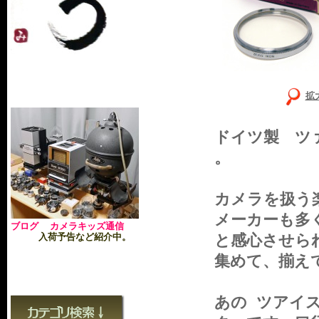
拡
ドイツ製 ツ
。
カメラを扱う
メーカーも多
ブログ カメラキッズ通信
入荷予告など紹介中。
と感心させら
集めて、揃え
あの ツアイ