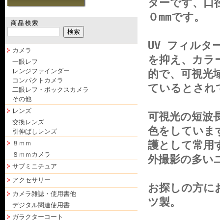
ターです、口径
０mmです。
商品検索
UV フィル
カメラ
を抑え、カラ
一眼レフ
レンジファインダー
的で、可視光
コンパクトカメラ
ているとされ
二眼レフ・ボックスカメラ
その他
レンズ
可視光の短波
交換レンズ
色をしていま
引伸ばしレンズ
護として常用
８ｍｍ
８ｍｍカメラ
外撮影の多い
サブミニチュア
アクセサリー
お探しの方に
カメラ雑誌・使用書他
ツ製。
デジタル関連使用書
ガラクターコート