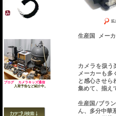
拡
生産国 メー
カメラを扱う
メーカーも多
と感心させら
ブログ カメラキッズ通信
入荷予告など紹介中。
集めて、揃え
生産国/ブラ
ん、多分中華