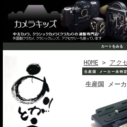
カートをみる
HOME
>
アク
生産国 メーカー未特
生産国 メー