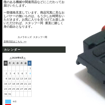
徴のある機械や関連用品などにこだわってお
届けいたします。
一部価格見直しています、商品写真に見なお
しバナーの無いものは、もう少しお時間をい
ただきます。お気に入りを見つけてお楽しみ
いただければ、スタッフ一同 素直に嬉しく
身の励みとなります。
カメラキッズ スタッフ一同
店長日記はこちら >>
カレンダー
＜
2026年8月
＞
日
月
火
水
木
金
土
1
2
3
4
5
6
7
8
9
10
11
12
13
14
15
16
17
18
19
20
21
22
23
24
25
26
27
28
29
30
31
今日