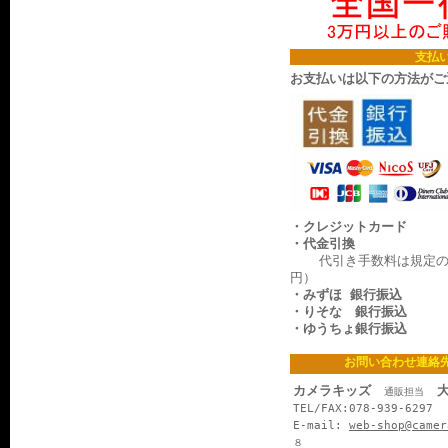
支払
お支払いは以下の方法がご
・クレジットカード
・代金引換
代引き手数料は規定の料
円）
・みずほ 銀行振込
・りそな 銀行振込
・ゆうちょ銀行振込
お問い合わせ連絡
カメラキッズ
大
通販担当
TEL/FAX:078-939-6297
E-mail:
web-shop@camer
８