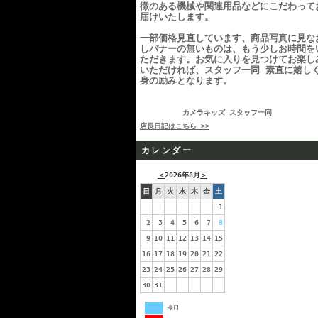
徴のある機械や関連用品などにこだわって
届けいたします。
一部価格見直しています、商品写真に見な
しバナーの無いものは、もう少しお時間を
ただきます。お気に入りを見つけてお楽し
いただければ、スタッフ一同 素直に嬉し
身の励みとなります。
カメラキッズ スタッフ一同
店長日記はこちら >>
カレンダー
＜
2026年8月
＞
日
月
火
水
木
金
土
1
2
3
4
5
6
7
8
9
10
11
12
13
14
15
16
17
18
19
20
21
22
23
24
25
26
27
28
29
30
31
今日