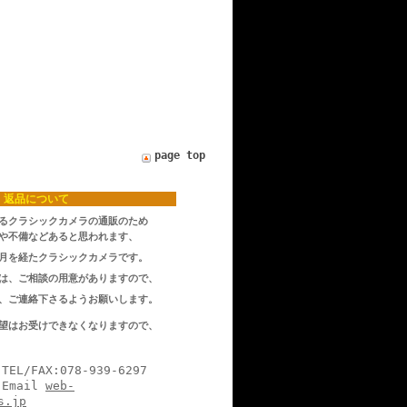
page top
返品について
るクラシックカメラの通販のため
や不備などあると思われます、
月を経たクラシックカメラです。
は、ご相談の用意がありますので、
、ご連絡下さるようお願いします。
望はお受けできなくなりますので、
078-939-6297
il
web-
s.jp