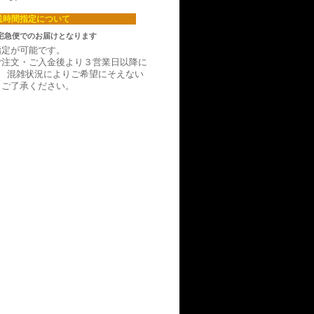
送時間指定について
宅急便でのお届けとなります
指定が可能です。
ご注文・ご入金後より３営業日以降に
。 混雑状況によりご希望にそえない
。ご了承ください。