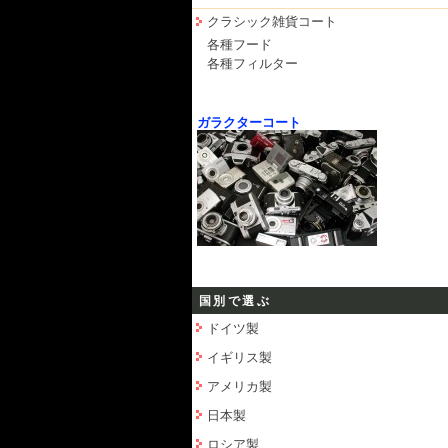
クラシック雑貨コート
各種フード
各種フィルター
ガラクターコート
国別で選ぶ
ドイツ製
イギリス製
アメリカ製
日本製
ロシア製