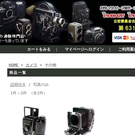
カートをみる
｜
マイページへログイン
｜
ご利用案
HOME
>
カメラ
> その他
商品一覧
説明付き
/ 写真のみ
1件～2件 （全2件）