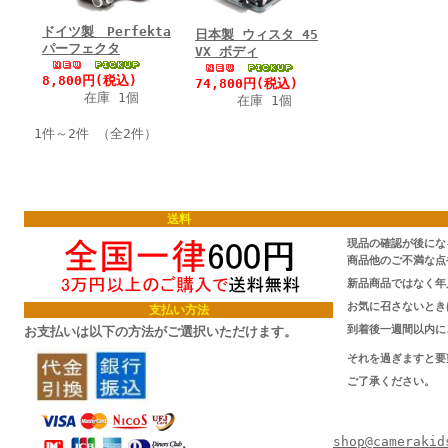
ドイツ製 Perfekta
日本製 ウィスタ 45
パーフェクタ
VX ボディ
8,800円(税込)
74,800円(税込)
在庫 1個
在庫 1個
1件～2件 （全2件）
送料
現品の確認が後にな
商品他のご不満な点
新品商品ではなく年
お気に召さないとき
支払い方法
到着後一週間以内に
お支払いは以下の方法がご選択いただけます。
それを過ぎますと要
ご了承ください。
TEL/FAX:
Ema
shop@camerakid