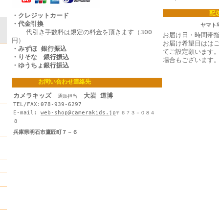
配
・クレジットカード
・代金引換
ヤマト
代引き手数料は規定の料金を頂きます（300
お届け日・時間帯
円）
お届け希望日はは
・みずほ 銀行振込
てご設定願います
・りそな 銀行振込
場合もございます
・ゆうちょ銀行振込
お問い合わせ連絡先
カメラキッズ
大岩 道博
通販担当
TEL/FAX:078-939-6297
E-mail:
web-shop@camerakids.jp
〒６７３－０８４
８
兵庫県明石市鷹匠町７－６