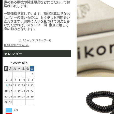
徴のある機械や関連用品などにこだわってお
届けいたします。
一部価格見直しています、商品写真に見なお
しバナーの無いものは、もう少しお時間をい
ただきます。お気に入りを見つけてお楽しみ
いただければ、スタッフ一同 素直に嬉しく
身の励みとなります。
カメラキッズ スタッフ一同
店長日記はこちら >>
カレンダー
＜
2026年8月
＞
日
月
火
水
木
金
土
1
2
3
4
5
6
7
8
9
10
11
12
13
14
15
16
17
18
19
20
21
22
23
24
25
26
27
28
29
30
31
今日