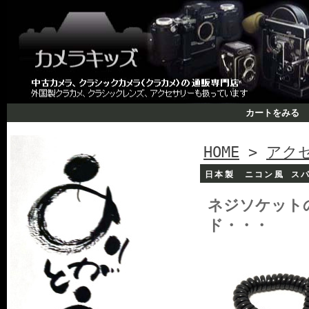
カートをみる
HOME
>
アク
日本製 ニコン風 ス
ネジソケット
ド・・・