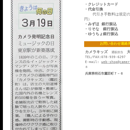
・クレジットカード
・代金引換
代引き手数料は規定の料
円）
・みずほ 銀行振込
・りそな 銀行振込
・ゆうちょ銀行振込
お問い合わせ連絡
カメラキッズ
大
通販担当
TEL/FAX:078-939-6297
E-mail:
web-shop@camer
８
兵庫県明石市鷹匠町７－６