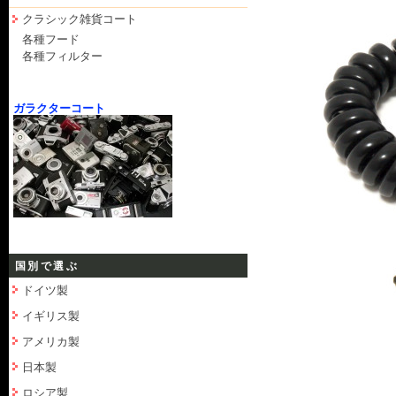
クラシック雑貨コート
各種フード
各種フィルター
ガラクターコート
国別で選ぶ
ドイツ製
イギリス製
アメリカ製
日本製
ロシア製