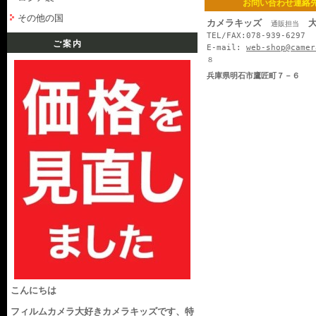
お問い合わせ連絡
その他の国
カメラキッズ
大
通販担当
TEL/FAX:078-939-6297
ご案内
E-mail:
web-shop@camer
８
兵庫県明石市鷹匠町７－６
こんにちは
フィルムカメラ大好きカメラキッズです、特