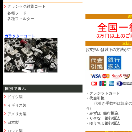
クラシック雑貨コート
各種フード
送
各種フィルター
ガラクターコート
支払
お支払いは以下の方法がご
国別で選ぶ
・クレジットカード
ドイツ製
・代金引換
代引き手数料は規定の料
イギリス製
円）
・みずほ 銀行振込
アメリカ製
・りそな 銀行振込
日本製
・ゆうちょ銀行振込
ロシア製