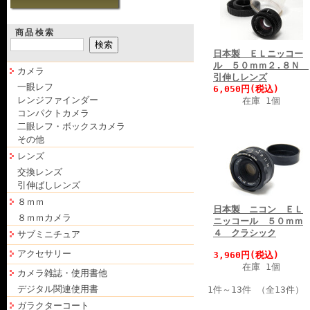
商品検索
日本製 ＥＬニッコー
ル ５０ｍｍ２.８Ｎ
カメラ
引伸しレンズ
一眼レフ
6,050円(税込)
レンジファインダー
在庫 1個
コンパクトカメラ
二眼レフ・ボックスカメラ
その他
レンズ
交換レンズ
引伸ばしレンズ
８ｍｍ
日本製 ニコン ＥＬ
８ｍｍカメラ
ニッコール ５０ｍｍ
４ クラシック
サブミニチュア
アクセサリー
3,960円(税込)
在庫 1個
カメラ雑誌・使用書他
デジタル関連使用書
1件～13件 （全13件）
ガラクターコート