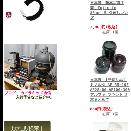
日本製 藤本写真工
業 Fujimoto
80mm4.5 引伸しレン
ズ
3,960円(税込)
在庫 1個
日本製 【見切り品】
ミノルタ AF 35-105
AF28-80 AF100-300
ブログ カメラキッズ通信
アルファ―マウント 3
入荷予告など紹介中。
本まとめて
660円(税込)
在庫 1個