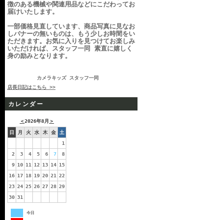
徴のある機械や関連用品などにこだわってお
届けいたします。
一部価格見直しています、商品写真に見なお
しバナーの無いものは、もう少しお時間をい
ただきます。お気に入りを見つけてお楽しみ
いただければ、スタッフ一同 素直に嬉しく
身の励みとなります。
カメラキッズ スタッフ一同
店長日記はこちら >>
カレンダー
＜
2026年8月
＞
日
月
火
水
木
金
土
1
2
3
4
5
6
7
8
9
10
11
12
13
14
15
16
17
18
19
20
21
22
23
24
25
26
27
28
29
30
31
今日