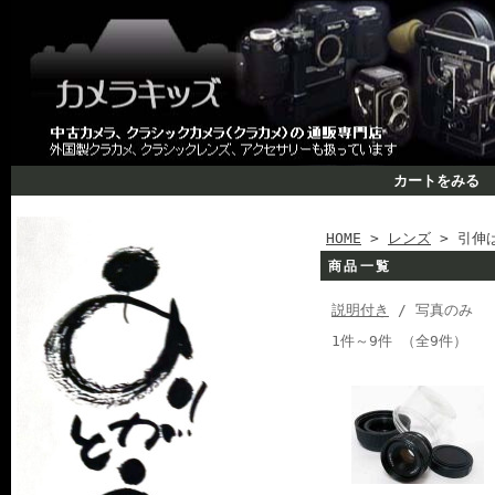
カートをみる
HOME
>
レンズ
> 引伸
商品一覧
説明付き
/ 写真のみ
1件～9件 （全9件）