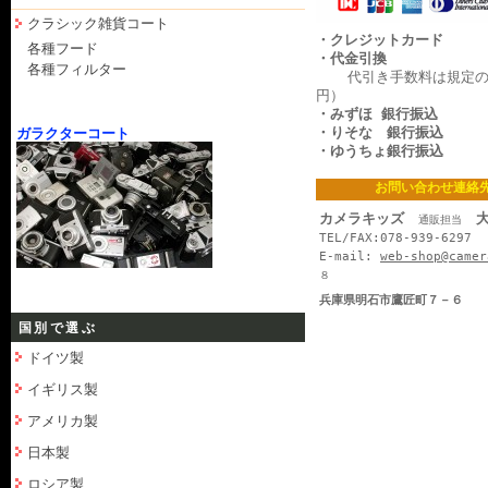
クラシック雑貨コート
・クレジットカード
各種フード
・代金引換
各種フィルター
代引き手数料は規定の料
円）
・みずほ 銀行振込
・りそな 銀行振込
ガラクターコート
・ゆうちょ銀行振込
お問い合わせ連絡
カメラキッズ
大
通販担当
TEL/FAX:078-939-6297
E-mail:
web-shop@camer
８
兵庫県明石市鷹匠町７－６
国別で選ぶ
ドイツ製
イギリス製
アメリカ製
日本製
ロシア製