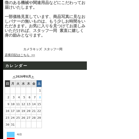
徴のある機械や関連用品などにこだわってお
届けいたします。
一部価格見直しています、商品写真に見なお
しバナーの無いものは、もう少しお時間をい
ただきます。お気に入りを見つけてお楽しみ
いただければ、スタッフ一同 素直に嬉しく
身の励みとなります。
カメラキッズ スタッフ一同
店長日記はこちら >>
カレンダー
＜
2026年8月
＞
日
月
火
水
木
金
土
1
2
3
4
5
6
7
8
9
10
11
12
13
14
15
16
17
18
19
20
21
22
23
24
25
26
27
28
29
30
31
今日