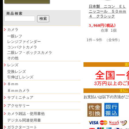
日本製 ニコン ＥＬ
ニッコール ５０ｍｍ
商品検索
４ クラシック
3,960円(税込)
カメラ
在庫 1個
一眼レフ
1件～9件 （全9件）
レンジファインダー
コンパクトカメラ
二眼レフ・ボックスカメラ
その他
送
レンズ
交換レンズ
引伸ばしレンズ
８ｍｍ
８ｍｍカメラ
支払
お支払いは以下の方法がご
サブミニチュア
アクセサリー
カメラ雑誌・使用書他
デジタル関連使用書
ガラクターコート