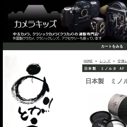
カートをみる
HOME
>
レンズ
>
交換
日本製 ミノルタ AF 7
日本製 ミノルタ 