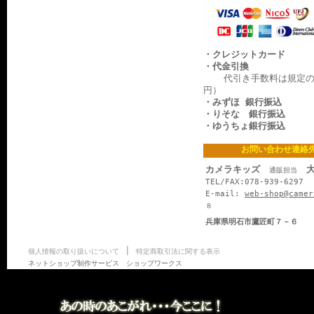
・クレジットカード
・代金引換
代引き手数料は規定の料
円）
・みずほ 銀行振込
・りそな 銀行振込
・ゆうちょ銀行振込
お問い合わせ連絡
カメラキッズ
大
通販担当
TEL/FAX:078-939-6297
E-mail:
web-shop@camer
８
兵庫県明石市鷹匠町７－６
|
個人情報の取り扱いについて
特定商取引法に関する表示
ネットショップ制作サービス ショップワークス