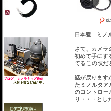
拡
日本製 ミノルタ 
さて、カメラ
初めて手にす
てるこの頃だ
話が戻ります
ブログ カメラキッズ通信
入荷予告など紹介中。
たミノルタア
のコントロー
り・・・とし