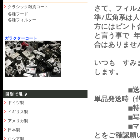
クラシック雑貨コート
さて、フィル
各種フード
準/広角系は
各種フィルター
方にはピント
と言う事で 
ガラクターコート
合はありませ
いつも すみ
します。
■送料全国
国別で選ぶ
単品発送時（
ドイツ製
■特に目立
イギリス製
■写真のア
アメリカ製
■マウント
日本製
とをご確認願
ロシア製