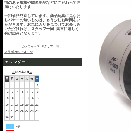
徴のある機械や関連用品などにこだわってお
届けいたします。
一部価格見直しています、商品写真に見なお
しバナーの無いものは、もう少しお時間をい
ただきます。お気に入りを見つけてお楽しみ
いただければ、スタッフ一同 素直に嬉しく
身の励みとなります。
カメラキッズ スタッフ一同
店長日記はこちら >>
カレンダー
＜
2026年8月
＞
日
月
火
水
木
金
土
1
2
3
4
5
6
7
8
9
10
11
12
13
14
15
16
17
18
19
20
21
22
23
24
25
26
27
28
29
30
31
今日