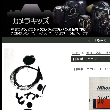
カートをみる
HOME
>
カメラ雑誌・使
日本製 ニコン Ｆ-1
日本製 ニコン Ｆ-10