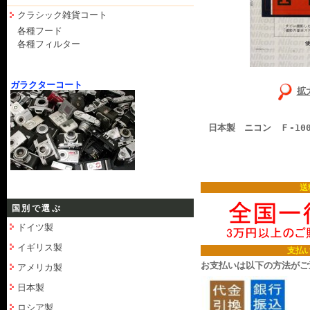
クラシック雑貨コート
各種フード
各種フィルター
ガラクターコート
拡
日本製 ニコン Ｆ-10
送
国別で選ぶ
ドイツ製
イギリス製
支払
お支払いは以下の方法がご
アメリカ製
日本製
ロシア製