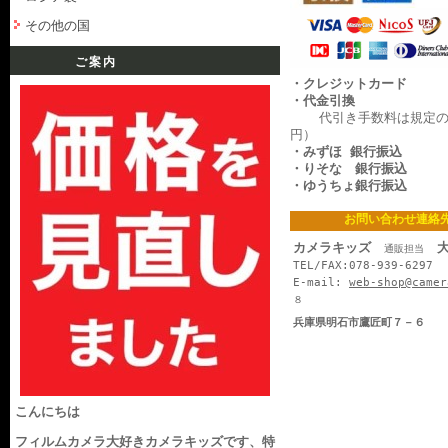
その他の国
ご案内
・クレジットカード
・代金引換
代引き手数料は規定の料
円）
・みずほ 銀行振込
・りそな 銀行振込
・ゆうちょ銀行振込
お問い合わせ連絡
カメラキッズ
大
通販担当
TEL/FAX:078-939-6297
E-mail:
web-shop@camer
８
兵庫県明石市鷹匠町７－６
こんにちは
フィルムカメラ大好きカメラキッズです、特