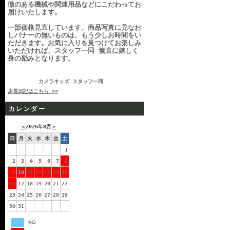
徴のある機械や関連用品などにこだわってお
届けいたします。
一部価格見直しています、商品写真に見なお
しバナーの無いものは、もう少しお時間をい
ただきます。お気に入りを見つけてお楽しみ
いただければ、スタッフ一同 素直に嬉しく
身の励みとなります。
カメラキッズ スタッフ一同
店長日記はこちら >>
カレンダー
＜
2026年8月
＞
日
月
火
水
木
金
土
1
2
3
4
5
6
7
8
9
10
11
12
13
14
15
16
17
18
19
20
21
22
23
24
25
26
27
28
29
30
31
今日