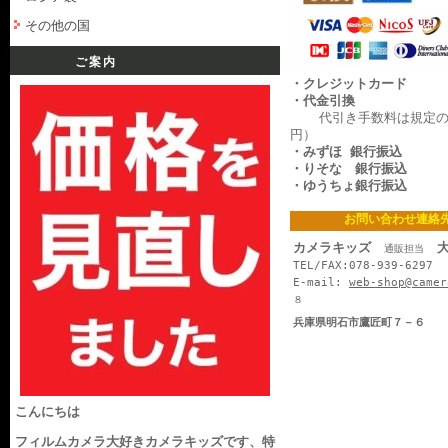
その他の国
ご案内
・クレジットカード
・代金引換
代引き手数料は規定の料
円）
・みずほ 銀行振込
・りそな 銀行振込
・ゆうちょ銀行振込
お問い合わせ連絡
カメラキッズ
大
通販担当
TEL/FAX:078-939-6297
E-mail:
web-shop@camer
８
兵庫県明石市鷹匠町７－６
こんにちは
フィルムカメラ大好きカメラキッズです、特