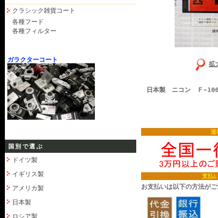
クラシック雑貨コート
各種フード
各種フィルター
ガラクターコート
拡
日本製 ニコン Ｆ-10
送
国別で選ぶ
ドイツ製
イギリス製
支払
お支払いは以下の方法がご
アメリカ製
日本製
ロシア製