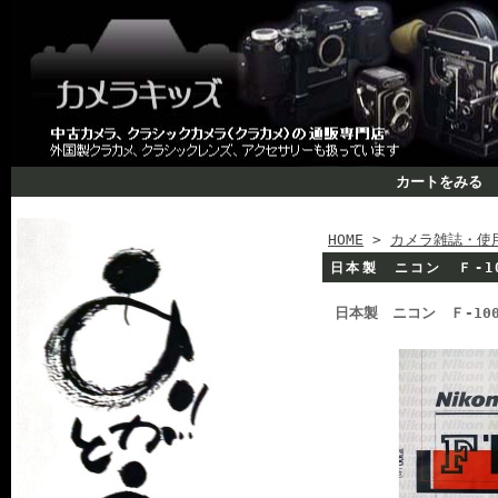
カートをみる
HOME
>
カメラ雑誌・使
日本製 ニコン Ｆ-1
日本製 ニコン Ｆ-10