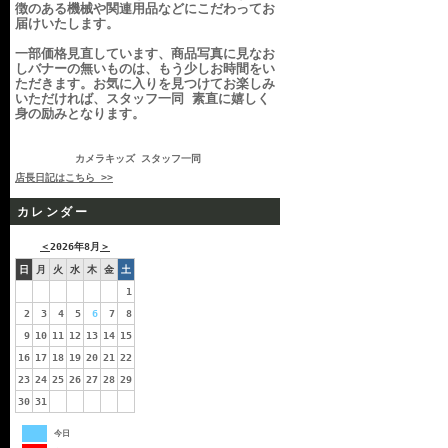
徴のある機械や関連用品などにこだわってお
届けいたします。
一部価格見直しています、商品写真に見なお
しバナーの無いものは、もう少しお時間をい
ただきます。お気に入りを見つけてお楽しみ
いただければ、スタッフ一同 素直に嬉しく
身の励みとなります。
カメラキッズ スタッフ一同
店長日記はこちら >>
カレンダー
＜
2026年8月
＞
日
月
火
水
木
金
土
1
2
3
4
5
6
7
8
9
10
11
12
13
14
15
16
17
18
19
20
21
22
23
24
25
26
27
28
29
30
31
今日