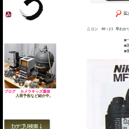
拡
ニコン MF-23 早わ
■一枚ものです、
■送料無料：ヤマ
■使用
ブログ カメラキッズ通信
入荷予告など紹介中。