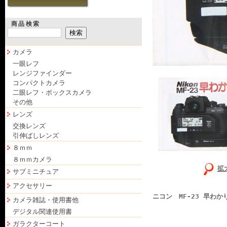
商品検索
カメラ
一眼レフ
レンジファインダー
コンパクトカメラ
二眼レフ・ボックスカメラ
その他
レンズ
交換レンズ
引伸ばしレンズ
８ｍｍ
８ｍｍカメラ
拡
サブミニチュア
アクセサリー
ニコン MF-23 早わ
カメラ雑誌・使用書他
デジタル関連使用書
ガラクターコート