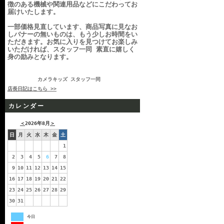
徴のある機械や関連用品などにこだわってお
届けいたします。
一部価格見直しています、商品写真に見なお
しバナーの無いものは、もう少しお時間をい
ただきます。お気に入りを見つけてお楽しみ
いただければ、スタッフ一同 素直に嬉しく
身の励みとなります。
カメラキッズ スタッフ一同
店長日記はこちら >>
カレンダー
＜
2026年8月
＞
日
月
火
水
木
金
土
1
2
3
4
5
6
7
8
9
10
11
12
13
14
15
16
17
18
19
20
21
22
23
24
25
26
27
28
29
30
31
今日