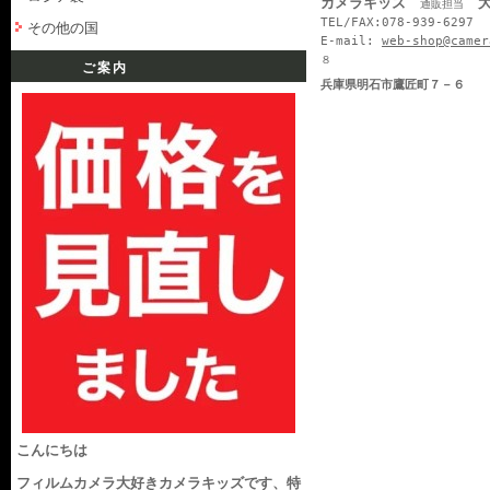
カメラキッズ
大
通販担当
TEL/FAX:078-939-6297
その他の国
E-mail:
web-shop@camer
８
ご案内
兵庫県明石市鷹匠町７－６
こんにちは
フィルムカメラ大好きカメラキッズです、特