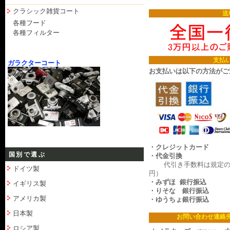
クラシック雑貨コート
送
各種フード
各種フィルター
支払
ガラクターコート
お支払いは以下の方法がご
・クレジットカード
国別で選ぶ
・代金引換
代引き手数料は規定の料
ドイツ製
円）
・みずほ 銀行振込
イギリス製
・りそな 銀行振込
アメリカ製
・ゆうちょ銀行振込
日本製
お問い合わせ連絡
ロシア製