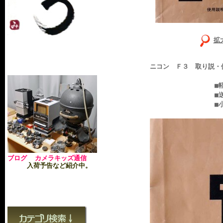
拡
ニコン Ｆ３ 取り説・
■軽い使用感あり
■送料無料：ヤマ
■小さなオ
ブログ カメラキッズ通信
入荷予告など紹介中。