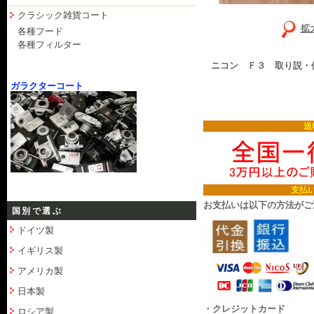
クラシック雑貨コート
拡
各種フード
各種フィルター
ニコン Ｆ３ 取り説・
ガラクターコート
送
支払
お支払いは以下の方法がご
国別で選ぶ
ドイツ製
イギリス製
アメリカ製
日本製
・クレジットカード
ロシア製