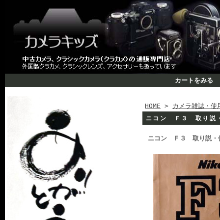
カートをみる
HOME
>
カメラ雑誌・使
ニコン Ｆ３ 取り説
ニコン Ｆ３ 取り説・