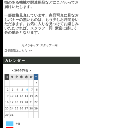
徴のある機械や関連用品などにこだわってお
届けいたします。
一部価格見直しています、商品写真に見なお
しバナーの無いものは、もう少しお時間をい
ただきます。お気に入りを見つけてお楽しみ
いただければ、スタッフ一同 素直に嬉しく
身の励みとなります。
カメラキッズ スタッフ一同
店長日記はこちら >>
カレンダー
＜
2026年8月
＞
日
月
火
水
木
金
土
1
2
3
4
5
6
7
8
9
10
11
12
13
14
15
16
17
18
19
20
21
22
23
24
25
26
27
28
29
30
31
今日