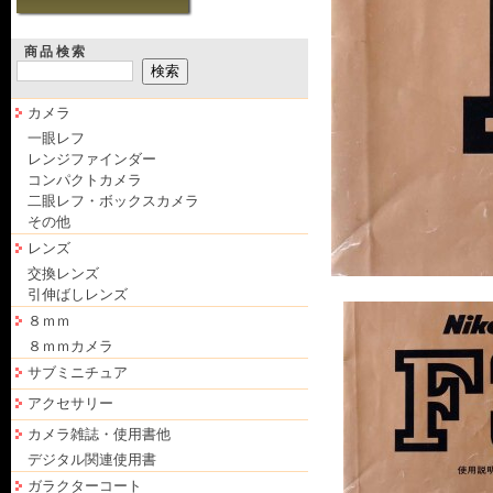
商品検索
カメラ
一眼レフ
レンジファインダー
コンパクトカメラ
二眼レフ・ボックスカメラ
その他
レンズ
交換レンズ
引伸ばしレンズ
８ｍｍ
８ｍｍカメラ
サブミニチュア
アクセサリー
カメラ雑誌・使用書他
デジタル関連使用書
ガラクターコート