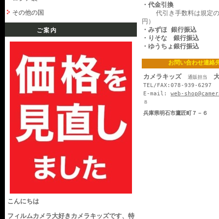
・代金引換
その他の国
代引き手数料は規定の料
円）
・みずほ 銀行振込
ご案内
・りそな 銀行振込
・ゆうちょ銀行振込
お問い合わせ連絡
カメラキッズ
大
通販担当
TEL/FAX:078-939-6297
E-mail:
web-shop@camer
８
兵庫県明石市鷹匠町７－６
こんにちは
フィルムカメラ大好きカメラキッズです、特