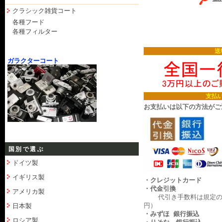
クラシック雑貨コート
各種フード
各種フィルター
送
ガラクターコート
支払
お支払いは以下の方法がご
国別で選ぶ
ドイツ製
イギリス製
・クレジットカード
・代金引換
アメリカ製
代引き手数料は規定の料
円）
日本製
・みずほ 銀行振込
ロシア製