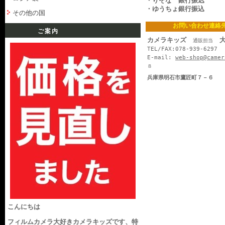
・りそな 銀行振込
・ゆうちょ銀行振込
その他の国
お問い合わせ連絡
ご案内
カメラキッズ
大
通販担当
TEL/FAX:078-939-6297
E-mail:
web-shop@camer
８
兵庫県明石市鷹匠町７－６
こんにちは
フィルムカメラ大好きカメラキッズです、特