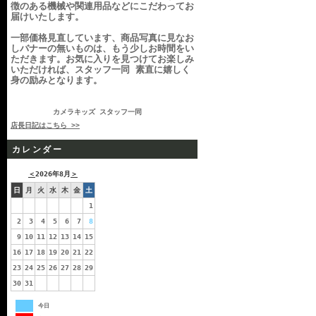
徴のある機械や関連用品などにこだわってお
届けいたします。
一部価格見直しています、商品写真に見なお
しバナーの無いものは、もう少しお時間をい
ただきます。お気に入りを見つけてお楽しみ
いただければ、スタッフ一同 素直に嬉しく
身の励みとなります。
カメラキッズ スタッフ一同
店長日記はこちら >>
カレンダー
＜
2026年8月
＞
日
月
火
水
木
金
土
1
2
3
4
5
6
7
8
9
10
11
12
13
14
15
16
17
18
19
20
21
22
23
24
25
26
27
28
29
30
31
今日