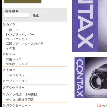
商品検索
カメラ
一眼レフ
レンジファインダー
コンパクトカメラ
二眼レフ・ボックスカメラ
その他
レンズ
交換レンズ
引伸ばしレンズ
８ｍｍ
８ｍｍカメラ
サブミニチュア
アクセサリー
カメラ雑誌・使用書他
デジタル関連使用書
ガラクターコート
拡