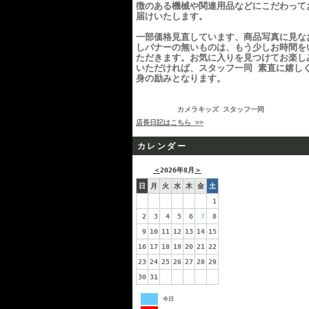
徴のある機械や関連用品などにこだわって
届けいたします。
一部価格見直しています、商品写真に見な
しバナーの無いものは、もう少しお時間を
ただきます。お気に入りを見つけてお楽し
いただければ、スタッフ一同 素直に嬉し
身の励みとなります。
カメラキッズ スタッフ一同
店長日記はこちら >>
カレンダー
＜
2026年8月
＞
日
月
火
水
木
金
土
1
2
3
4
5
6
7
8
9
10
11
12
13
14
15
16
17
18
19
20
21
22
23
24
25
26
27
28
29
30
31
今日