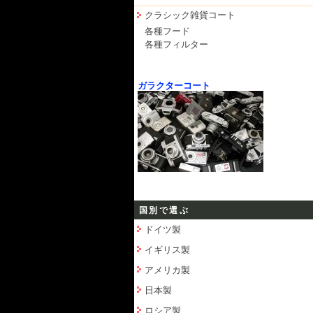
クラシック雑貨コート
各種フード
各種フィルター
ガラクターコート
国別で選ぶ
ドイツ製
イギリス製
アメリカ製
日本製
ロシア製