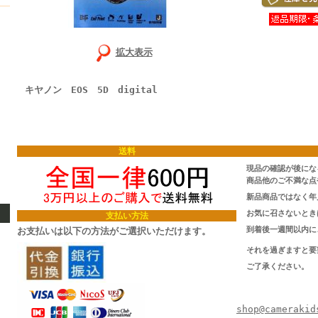
拡大表示
キヤノン EOS 5D digital
送料
現品の確認が後にな
商品他のご不満な点
新品商品ではなく年
お気に召さないとき
支払い方法
到着後一週間以内に
お支払いは以下の方法がご選択いただけます。
それを過ぎますと要
ご了承ください。
TEL/FAX:
Ema
shop@camerakid