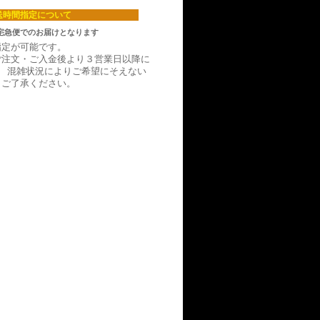
送時間指定について
宅急便でのお届けとなります
指定が可能です。
ご注文・ご入金後より３営業日以降に
。 混雑状況によりご希望にそえない
。ご了承ください。