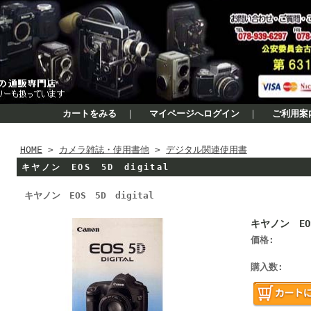
カートをみる
｜
マイページへログイン
｜
ご利用案
HOME
>
カメラ雑誌・使用書他
>
デジタル関連使用書
キヤノン EOS 5D digital
キヤノン EOS 5D digital
キヤノン EOS
価格:
購入数: