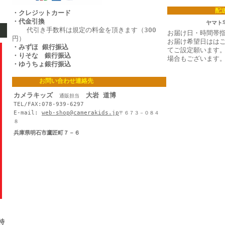
配
・クレジットカード
・代金引換
ヤマト
代引き手数料は規定の料金を頂きます（300
お届け日・時間帯
円）
お届け希望日はは
・みずほ 銀行振込
てご設定願います
・りそな 銀行振込
場合もございます
・ゆうちょ銀行振込
お問い合わせ連絡先
カメラキッズ
大岩 道博
通販担当
TEL/FAX:078-939-6297
E-mail:
web-shop@camerakids.jp
〒６７３－０８４
８
兵庫県明石市鷹匠町７－６
特