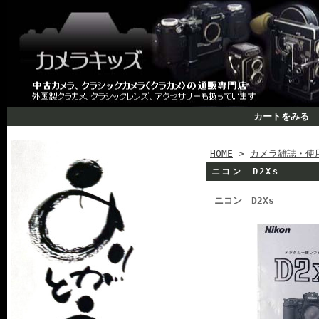
カートをみる
HOME
>
カメラ雑誌・使
ニコン D2Xs
ニコン D2Xs