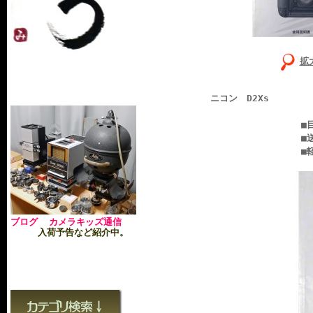
拡
ニコン D2Xs
■目立つ書き込み
■送料無料：ヤマ
■軽い
ブログ カメラキッズ通信
入荷予告など紹介中。