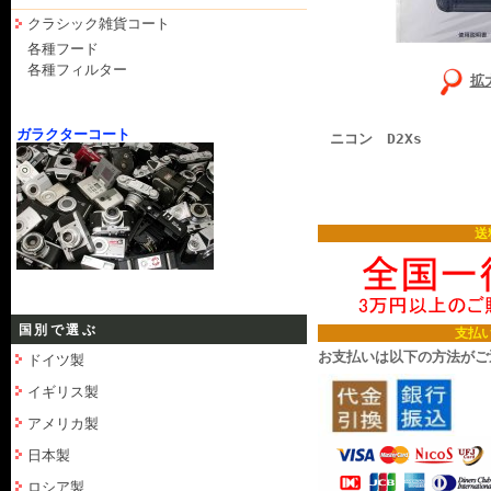
クラシック雑貨コート
各種フード
各種フィルター
拡
ガラクターコート
ニコン D2Xs
送
国別で選ぶ
支払
お支払いは以下の方法がご
ドイツ製
イギリス製
アメリカ製
日本製
ロシア製