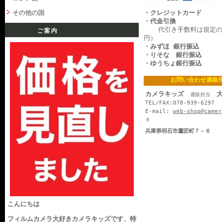
その他の国
・クレジットカード
・代金引換
代引き手数料は規定の料
ご案内
円）
・みずほ 銀行振込
・りそな 銀行振込
・ゆうちょ銀行振込
お問い合わせ連絡
カメラキッズ
大
通販担当
TEL/FAX:078-939-6297
E-mail:
web-shop@camer
８
兵庫県明石市鷹匠町７－６
こんにちは
フィルムカメラ大好きカメラキッズです、特