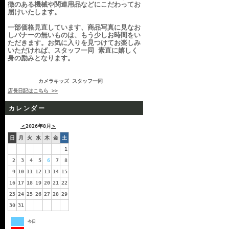
徴のある機械や関連用品などにこだわってお
届けいたします。
一部価格見直しています、商品写真に見なお
しバナーの無いものは、もう少しお時間をい
ただきます。お気に入りを見つけてお楽しみ
いただければ、スタッフ一同 素直に嬉しく
身の励みとなります。
カメラキッズ スタッフ一同
店長日記はこちら >>
カレンダー
＜
2026年8月
＞
日
月
火
水
木
金
土
1
2
3
4
5
6
7
8
9
10
11
12
13
14
15
16
17
18
19
20
21
22
23
24
25
26
27
28
29
30
31
今日