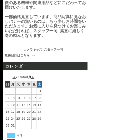
徴のある機械や関連用品などにこだわってお
届けいたします。
一部価格見直しています、商品写真に見なお
しバナーの無いものは、もう少しお時間をい
ただきます。お気に入りを見つけてお楽しみ
いただければ、スタッフ一同 素直に嬉しく
身の励みとなります。
カメラキッズ スタッフ一同
店長日記はこちら >>
カレンダー
＜
2026年8月
＞
日
月
火
水
木
金
土
1
2
3
4
5
6
7
8
9
10
11
12
13
14
15
16
17
18
19
20
21
22
23
24
25
26
27
28
29
30
31
今日