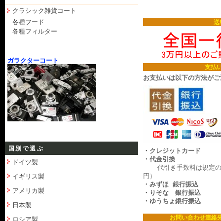
クラシック雑貨コート
各種フード
送
各種フィルター
ガラクターコート
支払
お支払いは以下の方法がご
国別で選ぶ
・クレジットカード
・代金引換
ドイツ製
代引き手数料は規定の料
円）
イギリス製
・みずほ 銀行振込
アメリカ製
・りそな 銀行振込
・ゆうちょ銀行振込
日本製
お問い合わせ連絡
ロシア製