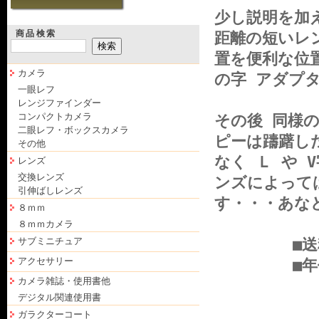
少し説明を加
商品検索
距離の短いレ
置を便利な位
カメラ
の字 アダプ
一眼レフ
レンジファインダー
コンパクトカメラ
その後 同様
二眼レフ・ボックスカメラ
ピーは躊躇し
その他
なく Ｌ や
レンズ
交換レンズ
ンズによって
引伸ばしレンズ
す・・・あな
８ｍｍ
８ｍｍカメラ
サブミニチュア
■送料：基
アクセサリー
■年代なり
カメラ雑誌・使用書他
デジタル関連使用書
ガラクターコート