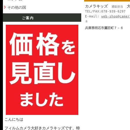
カメラキッズ
大
通販担当
その他の国
TEL/FAX:078-939-6297
E-mail:
web-shop@camer
ご案内
８
兵庫県明石市鷹匠町７－６
こんにちは
フィルムカメラ大好きカメラキッズです、特